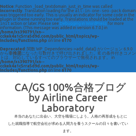
Notice
: Function _load_textdomain_just_in_time was called
incorrectly
. Translation loading for the
all-in-one-seo-pack
domain
was triggered too early. This is usually an indicator for some code in the
plugin or theme running too early. Translations should be loaded at the
init
action or later. Please see
Debugging in WordPress
for more
information. (This message was added in version 6.7.0.) in
/home/xs390791/xn--
cckek4a1c5rra5d9d.com/public_html/topics/wp-
includes/functions.php
on line
6170
Deprecated
: 関数 WP_Dependencies->add_data() がバージョン 6.9.0
から
非推奨
になった引数付きで呼び出されました。IE の条件付きコメン
トは、対応しているすべてのブラウザーで無視されます。 in
/home/xs390791/xn--
cckek4a1c5rra5d9d.com/public_html/topics/wp-
includes/functions.php
on line
6170
CA/GS 100%合格ブログ
by Airline Career
Laboratory
本当のあなたに出会い、大空を職場にしよう。人格の再形成をもとに
した就職指導で航空会社が求める人間力を養うスクールの日々を書いてい
ます。